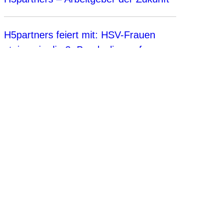
H5partners feiert mit: HSV-Frauen
steigen in die 2. Bundesliga auf
Vision
We are passionately leading the way in digitizing the
construction industry.
Sustainability
Our holistic approach addresses partners, people, projects,