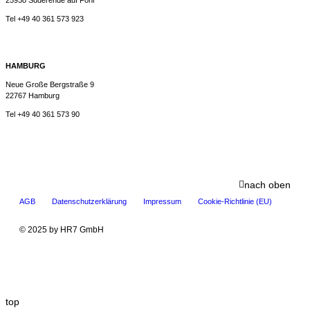
25938 Süderende auf Föhr
Tel +49 40 361 573 923
HAMBURG
Neue Große Bergstraße 9
22767 Hamburg
Tel +49 40 361 573 90
nach oben
AGB
Datenschutzerklärung
Impressum
Cookie-Richtlinie (EU)
© 2025 by HR7 GmbH
top