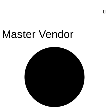
F
F
Ü
AKT
Master Vendor