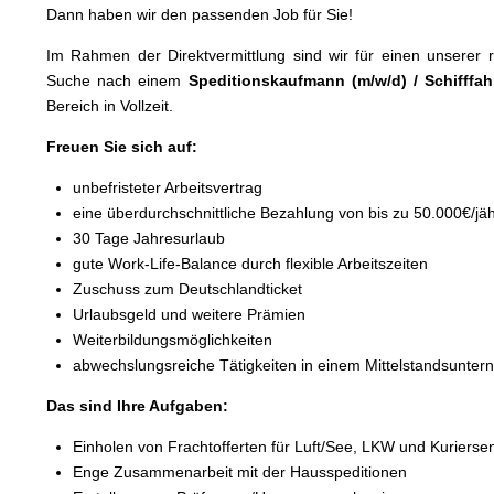
Dann haben wir den passenden Job für Sie!
Im Rahmen der Direktvermittlung sind wir für einen unserer
Suche nach einem
Speditionskaufmann (m/w/d) / Schifffa
Bereich in Vollzeit.
Freuen Sie sich auf:
unbefristeter Arbeitsvertrag
eine überdurchschnittliche Bezahlung von bis zu 50.000€/jäh
30 Tage Jahresurlaub
gute Work-Life-Balance durch flexible Arbeitszeiten
Zuschuss zum Deutschlandticket
Urlaubsgeld und weitere Prämien
Weiterbildungsmöglichkeiten
abwechslungsreiche Tätigkeiten in einem Mittelstandsunte
Das sind Ihre Aufgaben:
Einholen von Frachtofferten für Luft/See, LKW und Kuriers
Enge Zusammenarbeit mit der Hausspeditionen