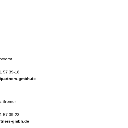
rvoorst
61 57 39-18
5partners-gmbh.de
na Bremer
61 57 39-23
rtners-gmbh.de